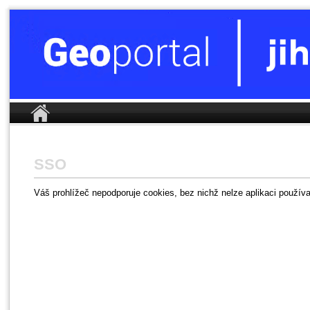
Autorizovaný vstup
společné přihlášení k integrovaným službám
SSO
Váš prohlížeč nepodporuje cookies, bez nichž nelze aplikaci používa