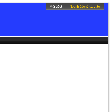
Můj účet
Nepřihlášený uživatel