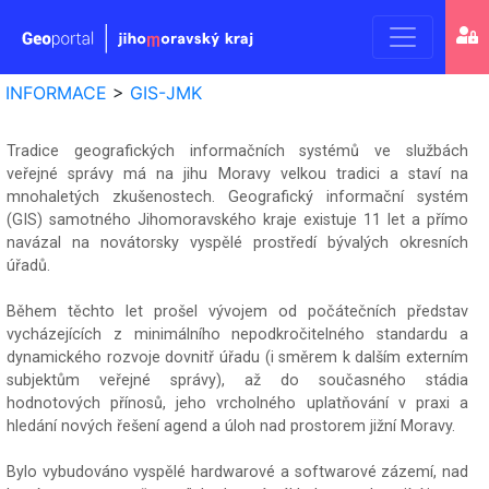
Geoport
INFORMACE
>
GIS-JMK
Jihomo
kraje
Tradice geografických informačních systémů ve službách
veřejné správy má na jihu Moravy velkou tradici a staví na
mnohaletých zkušenostech. Geografický informační systém
(GIS) samotného Jihomoravského kraje existuje 11 let a přímo
navázal na novátorsky vyspělé prostředí bývalých okresních
úřadů.
Během těchto let prošel vývojem od počátečních představ
vycházejících z minimálního nepodkročitelného standardu a
dynamického rozvoje dovnitř úřadu (i směrem k dalším externím
subjektům veřejné správy), až do současného stádia
hodnotových přínosů, jeho vrcholného uplatňování v praxi a
hledání nových řešení agend a úloh nad prostorem jižní Moravy.
Bylo vybudováno vyspělé hardwarové a softwarové zázemí, nad