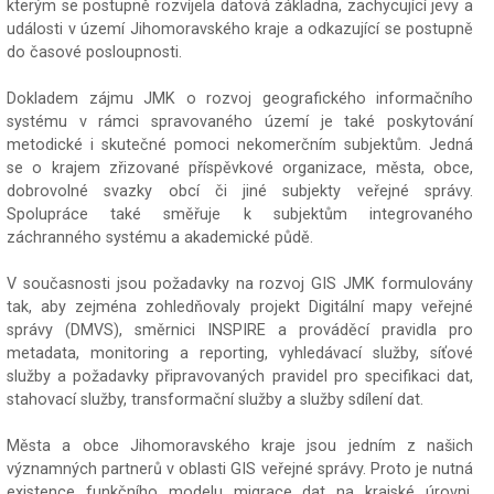
kterým se postupně rozvíjela datová základna, zachycující jevy a
události v území Jihomoravského kraje a odkazující se postupně
do časové posloupnosti.
Dokladem zájmu JMK o rozvoj geografického informačního
systému v rámci spravovaného území je také poskytování
metodické i skutečné pomoci nekomerčním subjektům. Jedná
se o krajem zřizované příspěvkové organizace, města, obce,
dobrovolné svazky obcí či jiné subjekty veřejné správy.
Spolupráce také směřuje k subjektům integrovaného
záchranného systému a akademické půdě.
V současnosti jsou požadavky na rozvoj GIS JMK formulovány
tak, aby zejména zohledňovaly projekt Digitální mapy veřejné
správy (DMVS), směrnici INSPIRE a prováděcí pravidla pro
metadata, monitoring a reporting, vyhledávací služby, síťové
služby a požadavky připravovaných pravidel pro specifikaci dat,
stahovací služby, transformační služby a služby sdílení dat.
Města a obce Jihomoravského kraje jsou jedním z našich
významných partnerů v oblasti GIS veřejné správy. Proto je nutná
existence funkčního modelu migrace dat na krajské úrovni.