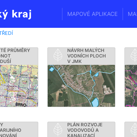
MAPOVÉ APLIKACE
MA
Geoportál
Jihomoravského
TŘEDÍ
kraje
ETÉ PRŮMĚRY
NÁVRH MALÝCH
DNOT
VODNÍCH PLOCH
DUŠÍ
V JMK
NY
PLÁN ROZVOJE
ARIJNÍHO
VODOVODŮ A
NOVÁNÍ
KANALIZACÍ