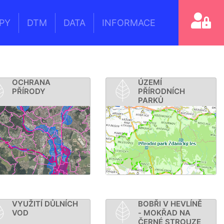
PY
DTM
DATA
INFORMACE
OCHRANA
ÚZEMÍ
PŘÍRODY
PŘÍRODNÍCH
PARKŮ
VYUŽITÍ DŮLNÍCH
BOBŘI V HEVLÍNĚ
VOD
- MOKŘAD NA
ČERNÉ STROUZE