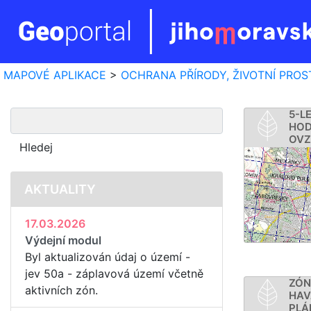
MAPOVÉ APLIKACE
>
OCHRANA PŘÍRODY, ŽIVOTNÍ PROS
5-L
HO
OVZ
AKTUALITY
17.03.2026
Výdejní modul
Byl aktualizován údaj o území -
jev 50a - záplavová území včetně
ZÓ
aktivních zón.
HAV
PLÁ