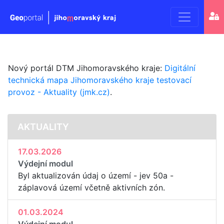
Geoport
Jihomo
kraje
Nový portál DTM Jihomoravského kraje:
Digitální
technická mapa Jihomoravského kraje testovací
provoz - Aktuality (jmk.cz)
.
AKTUALITY
17.03.2026
Výdejní modul
Byl aktualizován údaj o území - jev 50a -
záplavová území včetně aktivních zón.
01.03.2024
Výdejní modul