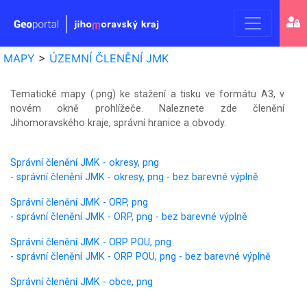
Geoport
MAPY
>
ÚZEMNÍ ČLENĚNÍ JMK
Jihomo
kraje
Tematické mapy (.png) ke stažení a tisku ve formátu A3, v
novém okně prohlížeče. Naleznete zde členění
Jihomoravského kraje, správní hranice a obvody.
Správní členění JMK - okresy, png
- správní členění JMK - okresy, png - bez barevné výplně
Správní členění JMK - ORP, png
- správní členění JMK - ORP, png - bez barevné výplně
Správní členění JMK - ORP POU, png
- správní členění JMK - ORP POU, png - bez barevné výplně
Správní členění JMK - obce, png