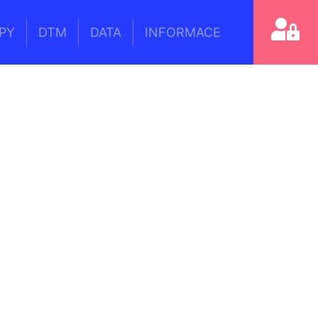
PY
DTM
DATA
INFORMACE