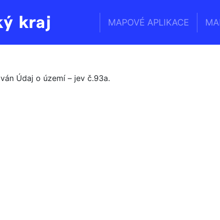
MAPOVÉ APLIKACE
MA
Geoportál
Jihomoravského
kraje
ován Údaj o území – jev č.93a.