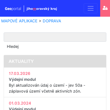
Geoport
MAPOVÉ APLIKACE
>
DOPRAVA
Jihomo
kraje
AKTUALITY
17.03.2026
Výdejní modul
Byl aktualizován údaj o území - jev 50a -
záplavová území včetně aktivních zón.
01.03.2024
Výdejní modul