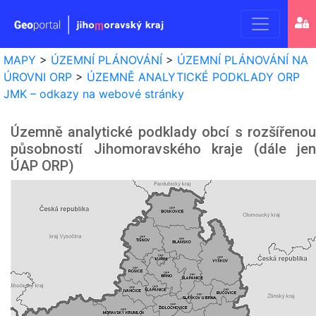
Geoport
MAPY
>
ÚZEMNÍ PLÁNOVÁNÍ
>
ÚZEMNÍ PLÁNOVÁNÍ NA
Jihomo
ÚROVNI ORP
>
ÚZEMNĚ ANALYTICKÉ PODKLADY ORP
JMK – odkazy na webové stránky
kraje
Územně analytické podklady obcí s rozšířenou
působností Jihomoravského kraje (dále jen
ÚAP ORP)