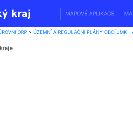
MAPOVÉ APLIKACE
MA
Geoportál
Jihomoravského
ÚROVNI ORP
>
ÚZEMNÍ A REGULAČNÍ PLÁNY OBCÍ JMK – o
kraje
kraje