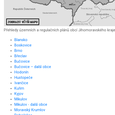
Přehledy územních a regulačních plánů obcí Jihomoravského kraj
Blansko
Boskovice
Brno
Břeclav
Bučovice
Bučovice – další obce
Hodonín
Hustopeče
Ivančice
Kuřim
Kyjov
Mikulov
Mikulov - další obce
Moravský Krumlov