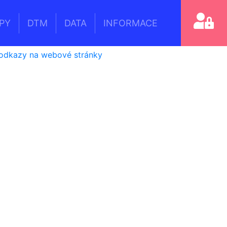
PY
DTM
DATA
INFORMACE
dkazy na webové stránky